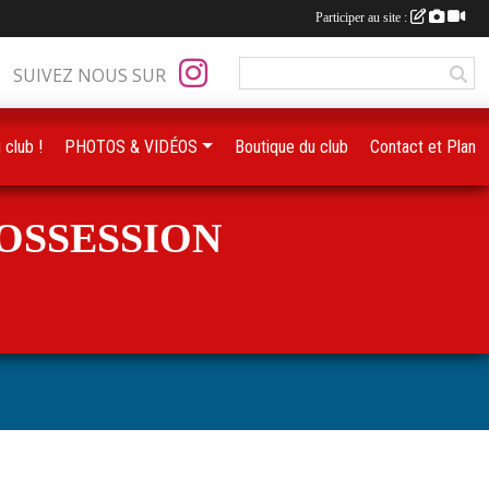
Participer au site :
SUIVEZ NOUS SUR
 club !
PHOTOS & VIDÉOS
Boutique du club
Contact et Plan
POSSESSION